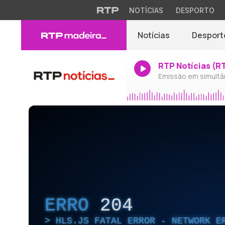
NOTÍCIAS
DESPORTO
Notícias
Desport
RTP Notícias (R
Emissão em simultâ
ERRO
204
HLS.JS FATAL ERROR - NETWORK E