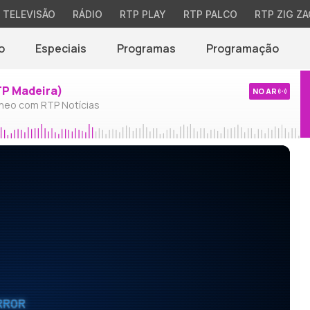
TELEVISÃO
RÁDIO
RTP PLAY
RTP PALCO
RTP ZIG ZA
o
Especiais
Programas
Programação
TP Madeira)
NO AR
neo com RTP Notícias
RROR