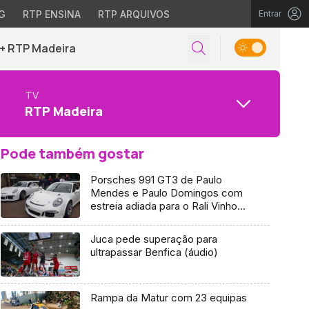
G
RTP ENSINA
RTP ARQUIVOS
Entrar
+ RTP Madeira
TV
RTP Madeira
Pode também gostar
Porsches 991 GT3 de Paulo
Mendes e Paulo Domingos com
estreia adiada para o Rali Vinho
Madeira
Juca pede superação para
ultrapassar Benfica (áudio)
Rampa da Matur com 23 equipas