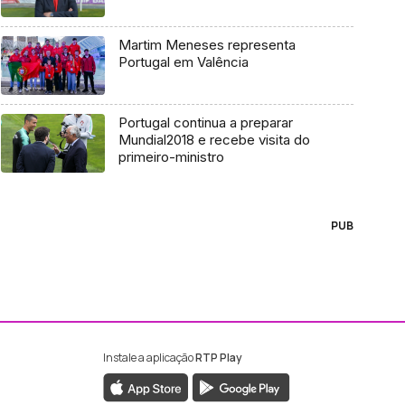
Martim Meneses representa
Portugal em Valência
Portugal continua a preparar
Mundial2018 e recebe visita do
primeiro-ministro
PUB
Instale a aplicação
RTP Play
ebook da RTP Madeira
nstagram da RTP Madeira