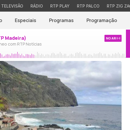
TELEVISÃO
RÁDIO
RTP PLAY
RTP PALCO
RTP ZIG ZA
o
Especiais
Programas
Programação
TP Madeira)
NO AR
neo com RTP Notícias