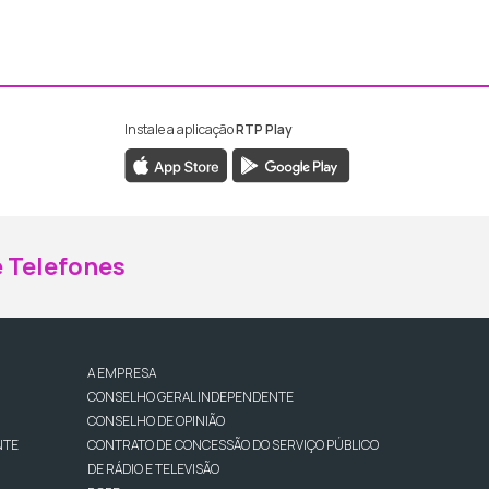
Instale a aplicação
RTP Play
ebook da RTP Madeira
nstagram da RTP Madeira
 Telefones
A EMPRESA
CONSELHO GERAL INDEPENDENTE
CONSELHO DE OPINIÃO
NTE
CONTRATO DE CONCESSÃO DO SERVIÇO PÚBLICO
DE RÁDIO E TELEVISÃO