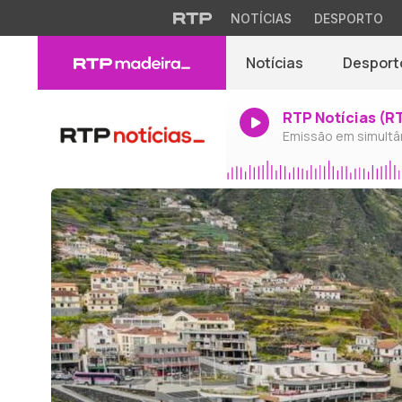
NOTÍCIAS
DESPORTO
Notícias
Desport
RTP Notícias (R
Emissão em simultâ