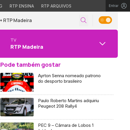
G
RTP ENSINA
RTP ARQUIVOS
Entrar
+ RTP Madeira
TV
RTP Madeira
Pode também gostar
Ayrton Senna nomeado patrono
do desporto brasileiro
Paulo Roberto Martins adquiriu
Peugeot 208 Rally4
PEC 9 – Câmara de Lobos 1