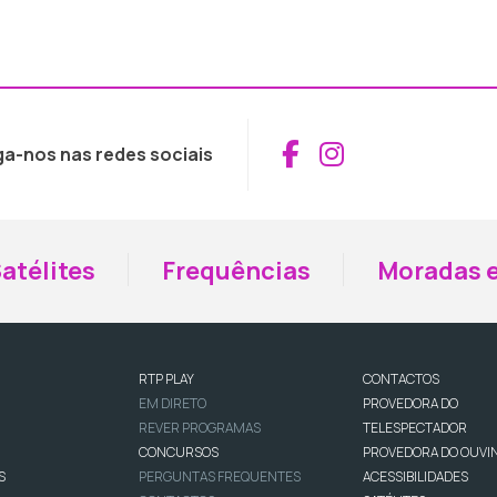
Aceder ao Fac
Aceder ao I
ga-nos nas redes sociais
atélites
Frequências
Moradas e
RTP PLAY
CONTACTOS
EM DIRETO
PROVEDORA DO
REVER PROGRAMAS
TELESPECTADOR
CONCURSOS
PROVEDORA DO OUVI
S
PERGUNTAS FREQUENTES
ACESSIBILIDADES