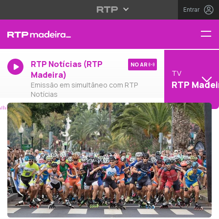
Entrar
RTP Notícias (RTP
NO AR
TV
Madeira)
RTP Madei
Emissão em simultâneo com RTP
Notícias