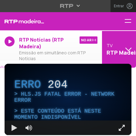
Entrar
RTP Notícias (RTP
NO AR
TV
Madeira)
RTP Madei
Emissão em simultâneo com RTP
Notícias
ERRO
204
HLS.JS FATAL ERROR - NETWORK
ERROR
ESTE CONTEÚDO ESTÁ NESTE
MOMENTO INDISPONÍVEL