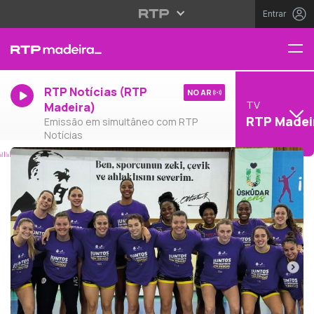
Entrar
RTP Notícias (RTP
NO AR
TV
Madeira)
RTP Madei
Emissão em simultâneo com RTP
Notícias