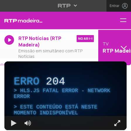
Entrar
RTP Notícias (RTP
NO AR
TV
Madeira)
RTP Madei
Emissão em simultâneo com RTP
Notícias
ERRO
204
HLS.JS FATAL ERROR - NETWORK
ERROR
ESTE CONTEÚDO ESTÁ NESTE
MOMENTO INDISPONÍVEL