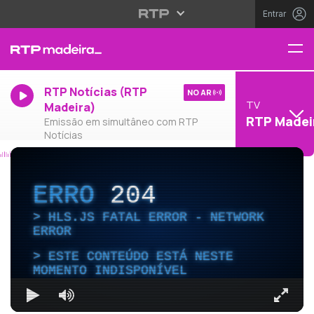
Entrar
RTP Notícias (RTP
NO AR
TV
Madeira)
RTP Madei
Emissão em simultâneo com RTP
Notícias
ERRO
204
HLS.JS FATAL ERROR - NETWORK
ERROR
ESTE CONTEÚDO ESTÁ NESTE
MOMENTO INDISPONÍVEL