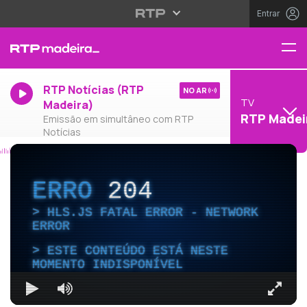
Entrar
RTP Notícias (RTP
NO AR
TV
Madeira)
RTP Madei
Emissão em simultâneo com RTP
Notícias
ERRO
204
HLS.JS FATAL ERROR - NETWORK
ERROR
ESTE CONTEÚDO ESTÁ NESTE
MOMENTO INDISPONÍVEL