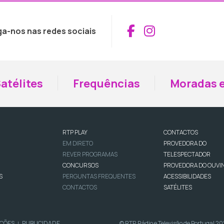
Aceder ao Fac
Aceder ao I
ga-nos nas redes sociais
atélites
Frequências
Moradas e
RTP PLAY
CONTACTOS
EM DIRETO
PROVEDORA DO
REVER PROGRAMAS
TELESPECTADOR
CONCURSOS
PROVEDORA DO OUVI
S
PERGUNTAS FREQUENTES
ACESSIBILIDADES
CONTACTOS
SATÉLITES
IÇÕES
PUBLICIDADE
© RTP, Rádio e Televisão de Portugal 2
|