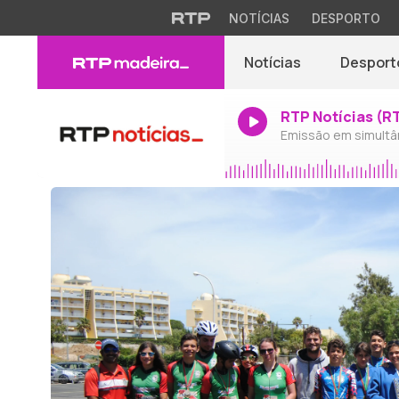
NOTÍCIAS
DESPORTO
Notícias
Desport
RTP Notícias (R
Emissão em simultâ