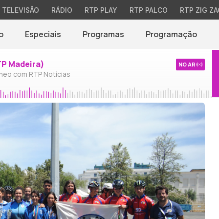
TELEVISÃO
RÁDIO
RTP PLAY
RTP PALCO
RTP ZIG ZA
o
Especiais
Programas
Programação
TP Madeira)
NO AR
neo com RTP Notícias