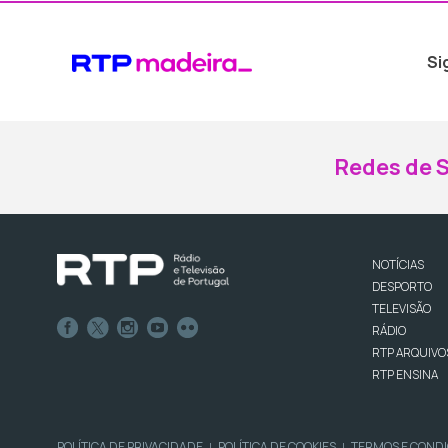
Si
Redes de S
NOTÍCIAS
DESPORTO
TELEVISÃO
RÁDIO
RTP ARQUIVO
RTP ENSINA
POLÍTICA DE PRIVACIDADE
POLÍTICA DE COOKIES
TERMOS E COND
|
|