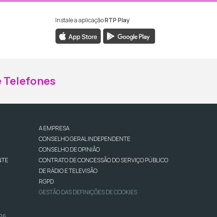
Instale a aplicação
RTP Play
ebook da RTP Madeira
nstagram da RTP Madeira
 Telefones
A EMPRESA
CONSELHO GERAL INDEPENDENTE
CONSELHO DE OPINIÃO
NTE
CONTRATO DE CONCESSÃO DO SERVIÇO PÚBLICO
DE RÁDIO E TELEVISÃO
RGPD
GESTÃO DAS DEFINIÇÕES DE COOKIES
026