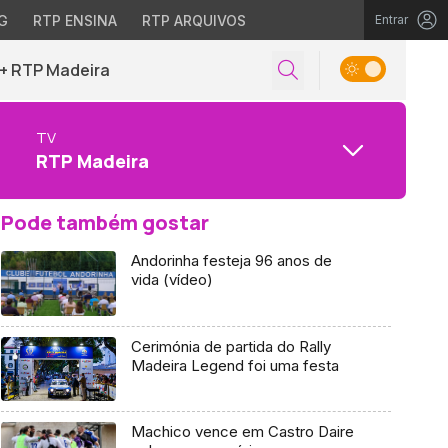
G
RTP ENSINA
RTP ARQUIVOS
Entrar
+ RTP Madeira
TV
RTP Madeira
Pode também gostar
Andorinha festeja 96 anos de
vida (vídeo)
Cerimónia de partida do Rally
Madeira Legend foi uma festa
Machico vence em Castro Daire