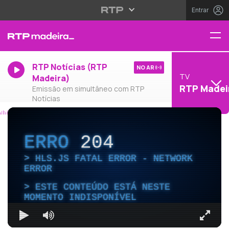
Entrar
RTP Notícias (RTP
NO AR
TV
Madeira)
RTP Madei
Emissão em simultâneo com RTP
Notícias
ERRO
204
HLS.JS FATAL ERROR - NETWORK
ERROR
ESTE CONTEÚDO ESTÁ NESTE
MOMENTO INDISPONÍVEL