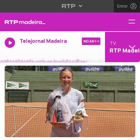
Entrar
Telejornal Madeira
NO AR
TV
RTP Madei