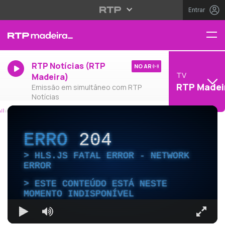
Entrar
RTP Notícias (RTP
NO AR
TV
Madeira)
RTP Madei
Emissão em simultâneo com RTP
Notícias
ERRO
204
HLS.JS FATAL ERROR - NETWORK
ERROR
ESTE CONTEÚDO ESTÁ NESTE
MOMENTO INDISPONÍVEL