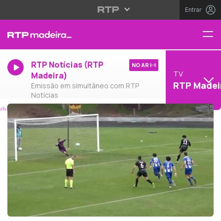
Entrar
RTP Notícias (RTP
NO AR
TV
Madeira)
RTP Madei
Emissão em simultâneo com RTP
Notícias