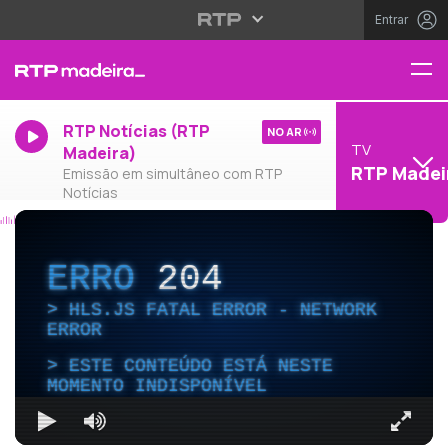
Entrar
RTP Notícias (RTP
NO AR
TV
Madeira)
RTP Madei
Emissão em simultâneo com RTP
Notícias
ERRO
204
HLS.JS FATAL ERROR - NETWORK
ERROR
ESTE CONTEÚDO ESTÁ NESTE
MOMENTO INDISPONÍVEL