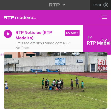
Entrar
RTP Notícias (RTP
NO AR
TV
Madeira)
RTP Madei
Emissão em simultâneo com RTP
Notícias