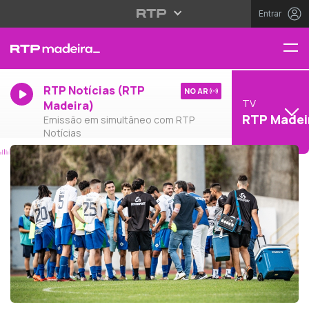
Entrar
RTP Notícias (RTP
NO AR
TV
Madeira)
RTP Madei
Emissão em simultâneo com RTP
Notícias