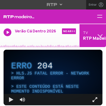
Entrar
Verão Cá Dentro 2026
NO AR
TV
RTP Madei
ERRO
204
HLS.JS FATAL ERROR - NETWORK
ERROR
ESTE CONTEÚDO ESTÁ NESTE
MOMENTO INDISPONÍVEL