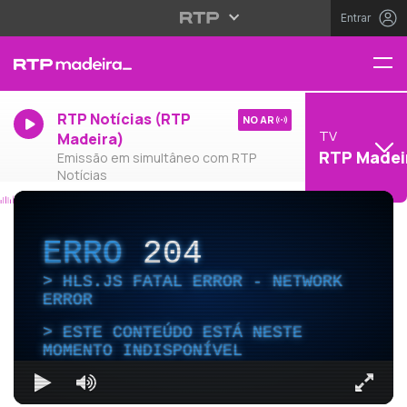
Entrar
RTP Notícias (RTP
NO AR
TV
Madeira)
RTP Madei
Emissão em simultâneo com RTP
Notícias
ERRO
204
HLS.JS FATAL ERROR - NETWORK
ERROR
ESTE CONTEÚDO ESTÁ NESTE
MOMENTO INDISPONÍVEL