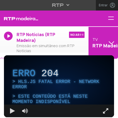
Entrar
RTP Notícias (RTP
NO AR
TV
Madeira)
RTP Madei
Emissão em simultâneo com RTP
Notícias
ERRO
204
HLS.JS FATAL ERROR - NETWORK
ERROR
ESTE CONTEÚDO ESTÁ NESTE
MOMENTO INDISPONÍVEL