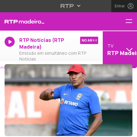
Entrar
RTP Notícias (RTP
NO AR
TV
Madeira)
RTP Madei
Emissão em simultâneo com RTP
Notícias