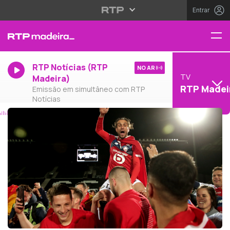
Entrar
RTP Notícias (RTP
NO AR
TV
Madeira)
RTP Madei
Emissão em simultâneo com RTP
Notícias