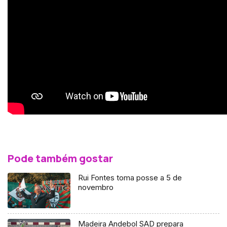
Pode também gostar
Rui Fontes toma posse a 5 de
novembro
Madeira Andebol SAD prepara