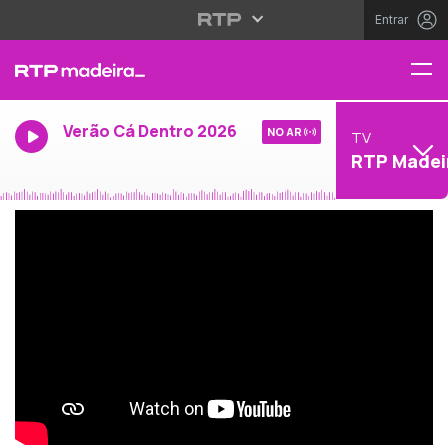
Entrar
Verão Cá Dentro 2026
NO AR
TV
RTP Madei