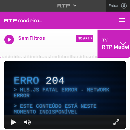
Entrar
Sem Filtros
NO AR
TV
RTP Madei
ERRO
204
HLS.JS FATAL ERROR - NETWORK
ERROR
ESTE CONTEÚDO ESTÁ NESTE
MOMENTO INDISPONÍVEL