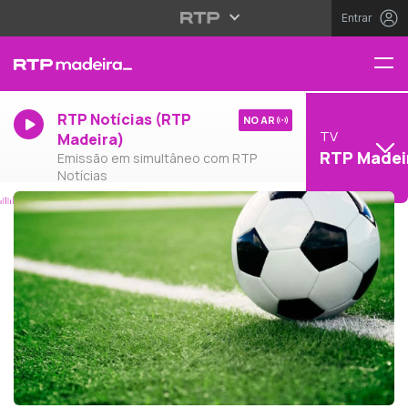
Entrar
RTP Notícias (RTP
NO AR
TV
Madeira)
RTP Madei
Emissão em simultâneo com RTP
Notícias