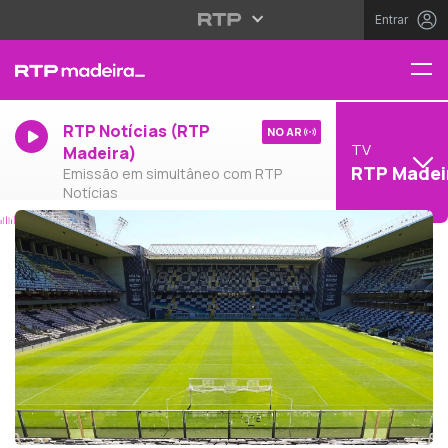
Entrar
RTP Notícias (RTP
NO AR
TV
Madeira)
RTP Madei
Emissão em simultâneo com RTP
Notícias