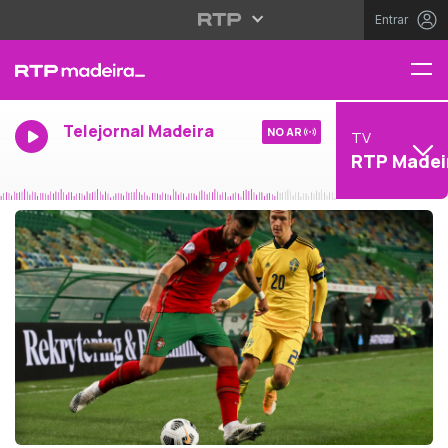
Entrar
Telejornal Madeira
NO AR
TV
RTP Madei