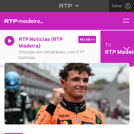
Entrar
RTP Notícias (RTP
NO AR
TV
Madeira)
RTP Madei
Emissão em simultâneo com RTP
Notícias