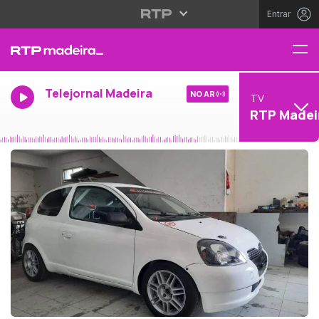
Entrar
Telejornal Madeira
NO AR
TV
RTP Madei