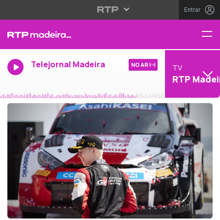
Entrar
Telejornal Madeira
NO AR
TV
RTP Madei