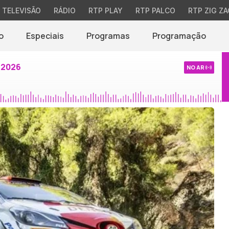
TELEVISÃO
RÁDIO
RTP PLAY
RTP PALCO
RTP ZIG ZA
o
Especiais
Programas
Programação
 2026
NO AR