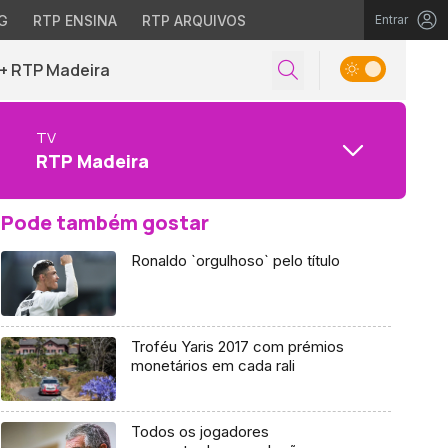
G
RTP ENSINA
RTP ARQUIVOS
Entrar
+ RTP Madeira
TV
RTP Madeira
Pode também gostar
Ronaldo `orgulhoso` pelo título
Troféu Yaris 2017 com prémios
monetários em cada rali
Todos os jogadores