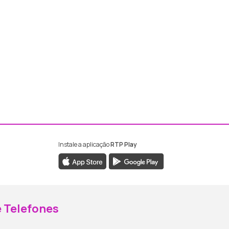
Instale a aplicação
RTP Play
ebook da RTP Madeira
nstagram da RTP Madeira
 Telefones