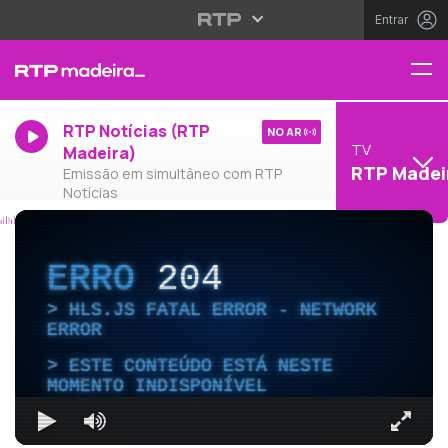
Entrar
RTP Notícias (RTP
NO AR
TV
Madeira)
RTP Madei
Emissão em simultâneo com RTP
Notícias
ERRO
204
HLS.JS FATAL ERROR - NETWORK
ERROR
ESTE CONTEÚDO ESTÁ NESTE
MOMENTO INDISPONÍVEL