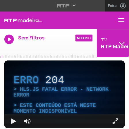
Entrar
Sem Filtros
NO AR
TV
RTP Madei
ERRO
204
HLS.JS FATAL ERROR - NETWORK
ERROR
ESTE CONTEÚDO ESTÁ NESTE
MOMENTO INDISPONÍVEL