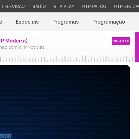
TELEVISÃO
RÁDIO
RTP PLAY
RTP PALCO
RTP ZIG ZA
o
Especiais
Programas
Programação
TP Madeira)
NO AR
neo com RTP Notícias
RROR