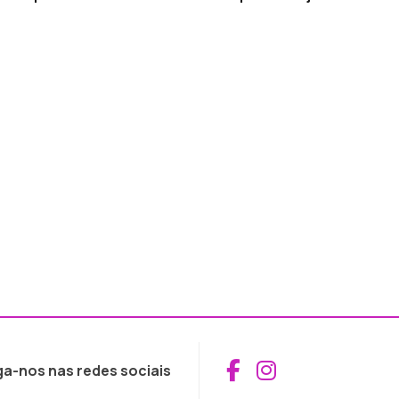
Aceder ao Fac
Aceder ao I
ga-nos nas redes sociais