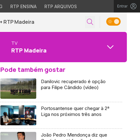
G
RTP ENSINA
RTP ARQUIVOS
Entrar
+ RTP Madeira
TV
RTP Madeira
Pode também gostar
Danilovic recuperado é opção
para Filipe Cândido (vídeo)
Portosantense quer chegar à 2ª
Liga nos próximos três anos
João Pedro Mendonça diz que