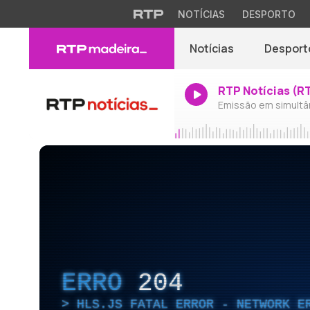
NOTÍCIAS
DESPORTO
Notícias
Desport
RTP Notícias (R
Emissão em simultâ
ERRO
204
HLS.JS FATAL ERROR - NETWORK E