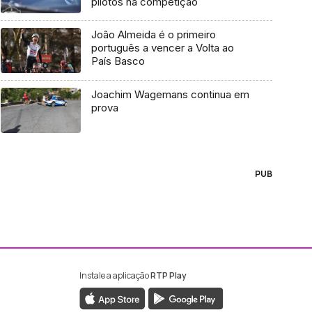
pilotos na competição
João Almeida é o primeiro
português a vencer a Volta ao
País Basco
Joachim Wagemans continua em
prova
PUB
Instale a aplicação
RTP Play
ebook da RTP Madeira
nstagram da RTP Madeira