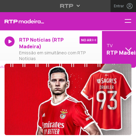
Entrar
RTP Notícias (RTP
NO AR
TV
Madeira)
RTP Madei
Emissão em simultâneo com RTP
Notícias