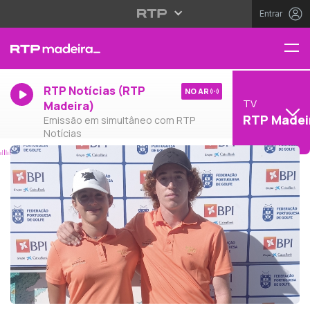
Entrar
RTP Notícias (RTP
NO AR
TV
Madeira)
RTP Madei
Emissão em simultâneo com RTP
Notícias