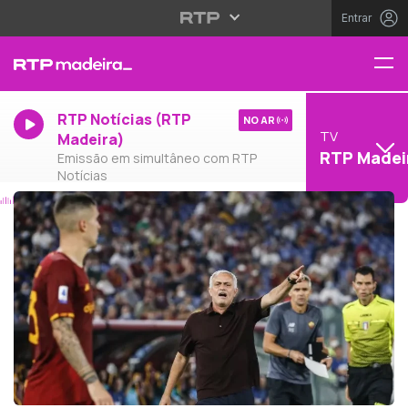
Entrar
RTP Notícias (RTP
NO AR
TV
Madeira)
RTP Madei
Emissão em simultâneo com RTP
Notícias