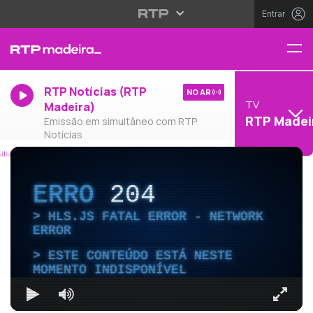
Entrar
RTP Notícias (RTP
NO AR
TV
Madeira)
RTP Madei
Emissão em simultâneo com RTP
Notícias
ERRO
204
HLS.JS FATAL ERROR - NETWORK
ERROR
ESTE CONTEÚDO ESTÁ NESTE
MOMENTO INDISPONÍVEL