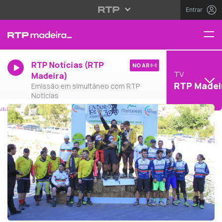
Entrar
RTP Notícias (RTP
NO AR
TV
Madeira)
RTP Madei
Emissão em simultâneo com RTP
Notícias