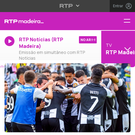
Entrar
RTP Notícias (RTP
NO AR
TV
Madeira)
RTP Madei
Emissão em simultâneo com RTP
Notícias