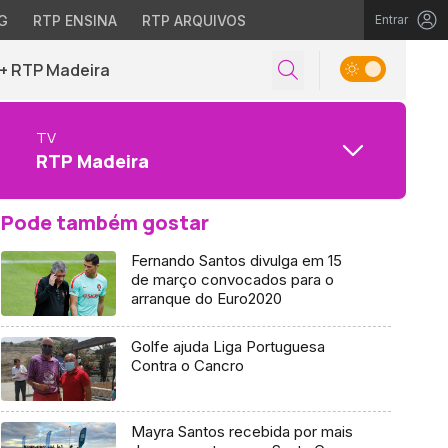
G
RTP ENSINA
RTP ARQUIVOS
Entrar
+ RTP Madeira
TV
RTP Madeira
Pode também gostar
Fernando Santos divulga em 15
de março convocados para o
arranque do Euro2020
Golfe ajuda Liga Portuguesa
Contra o Cancro
Mayra Santos recebida por mais