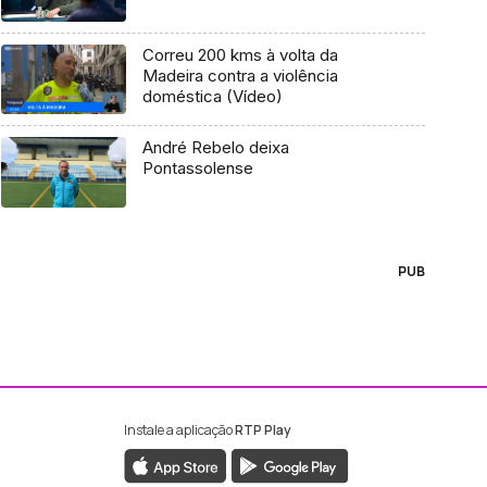
Correu 200 kms à volta da
Madeira contra a violência
doméstica (Vídeo)
André Rebelo deixa
Pontassolense
PUB
Instale a aplicação
RTP Play
ebook da RTP Madeira
nstagram da RTP Madeira