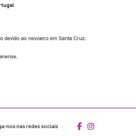
rtugal.
o devido ao nevoeiro em Santa Cruz.
ianense.
Aceder ao Fac
Aceder ao I
ga-nos nas redes sociais