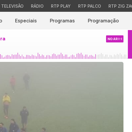
TELEVISÃO
RÁDIO
RTP PLAY
RTP PALCO
RTP ZIG ZA
o
Especiais
Programas
Programação
ira
NO AR