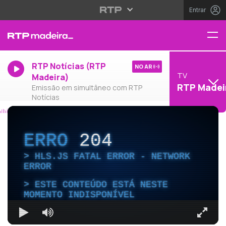
Entrar
RTP Notícias (RTP
NO AR
TV
Madeira)
RTP Madei
Emissão em simultâneo com RTP
Notícias
ERRO
204
HLS.JS FATAL ERROR - NETWORK
ERROR
ESTE CONTEÚDO ESTÁ NESTE
MOMENTO INDISPONÍVEL