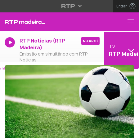
Entrar
RTP Notícias (RTP
NO AR
TV
Madeira)
RTP Madei
Emissão em simultâneo com RTP
Notícias