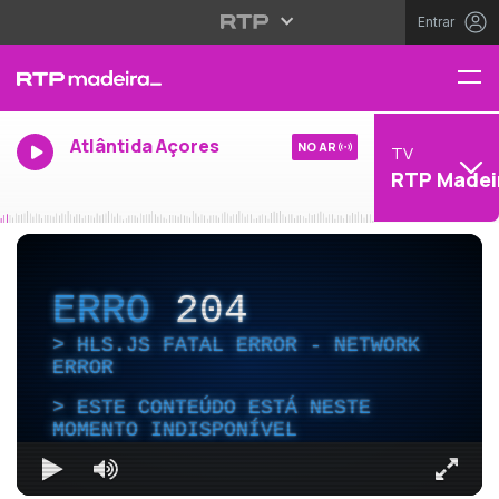
Entrar
Atlântida Açores
NO AR
TV
RTP Madei
ERRO
204
HLS.JS FATAL ERROR - NETWORK
ERROR
ESTE CONTEÚDO ESTÁ NESTE
MOMENTO INDISPONÍVEL