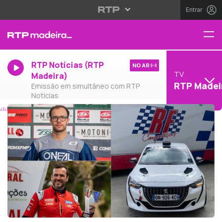
Entrar
RTP Notícias (RTP
NO AR
TV
Madeira)
RTP Madei
Emissão em simultâneo com RTP
Notícias