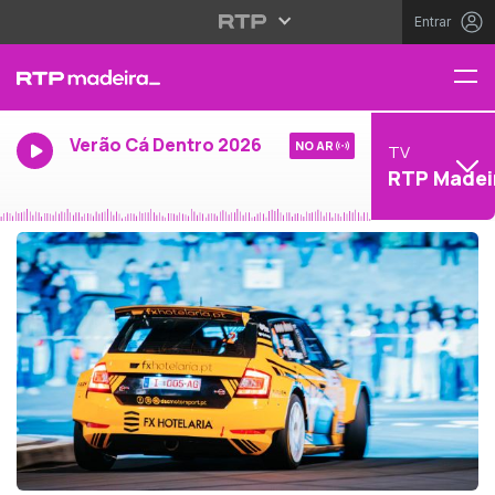
Entrar
Verão Cá Dentro 2026
NO AR
TV
RTP Madei