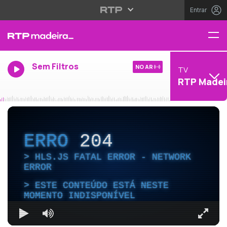
Entrar
Sem Filtros
NO AR
TV
RTP Madei
ERRO
204
HLS.JS FATAL ERROR - NETWORK
ERROR
ESTE CONTEÚDO ESTÁ NESTE
MOMENTO INDISPONÍVEL