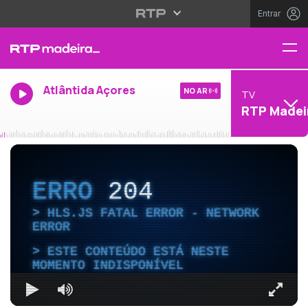
Entrar
Atlântida Açores
NO AR
TV
RTP Madei
ERRO
204
HLS.JS FATAL ERROR - NETWORK
ERROR
ESTE CONTEÚDO ESTÁ NESTE
MOMENTO INDISPONÍVEL