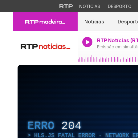
NOTÍCIAS
DESPORTO
Notícias
Desport
RTP Notícias (R
Emissão em simultâ
ERRO
204
HLS.JS FATAL ERROR - NETWORK E