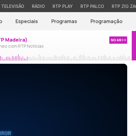
TELEVISÃO
RÁDIO
RTP PLAY
RTP PALCO
RTP ZIG ZA
o
Especiais
Programas
Programação
TP Madeira)
NO AR
neo com RTP Notícias
RROR