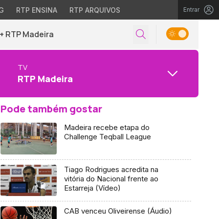
G
RTP ENSINA
RTP ARQUIVOS
Entrar
+ RTP Madeira
TV
RTP Madeira
Pode também gostar
Madeira recebe etapa do
Challenge Teqball League
Tiago Rodrigues acredita na
vitória do Nacional frente ao
Estarreja (Vídeo)
CAB venceu Oliveirense (Áudio)