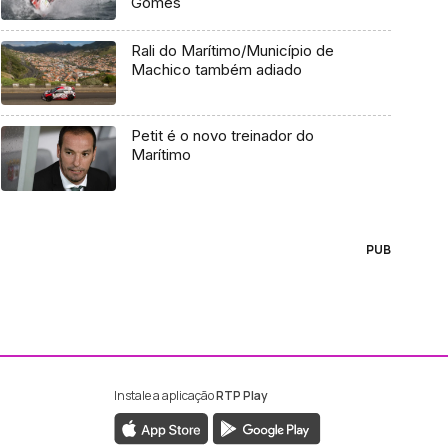
Gomes
Rali do Marítimo/Município de
Machico também adiado
Petit é o novo treinador do
Marítimo
PUB
Instale a aplicação
RTP Play
ebook da RTP Madeira
nstagram da RTP Madeira