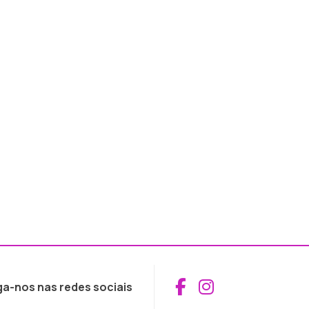
Aceder ao Fac
Aceder ao I
ga-nos nas redes sociais