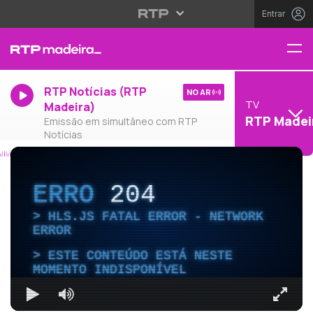
Entrar
RTP Notícias (RTP
NO AR
TV
Madeira)
RTP Madei
Emissão em simultâneo com RTP
Notícias
ERRO
204
HLS.JS FATAL ERROR - NETWORK
ERROR
ESTE CONTEÚDO ESTÁ NESTE
MOMENTO INDISPONÍVEL