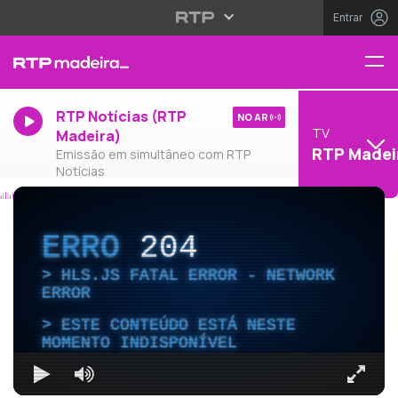
Entrar
RTP Notícias (RTP
NO AR
TV
Madeira)
RTP Madei
Emissão em simultâneo com RTP
Notícias
ERRO
204
HLS.JS FATAL ERROR - NETWORK
ERROR
ESTE CONTEÚDO ESTÁ NESTE
MOMENTO INDISPONÍVEL